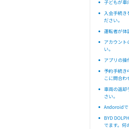
子どもが車
入会手続き
ださい。
運転者が体
アカウント
い。
アプリの操
予約手続き
こに問合わ
車両の返却
さい。
Andoro
BYD DO
でます。何